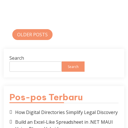
Posts
OLDER POSTS
navigation
Search
Search
Pos-pos Terbaru
How Digital Directories Simplify Legal Discovery
Build an Excel-Like Spreadsheet in .NET MAUI