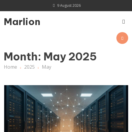
Skip
9 August 2026
to
content
Marlion
Month:
May 2025
Home
2025
May