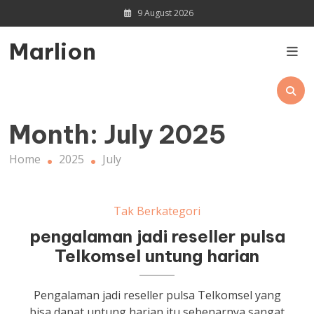
Skip
9 August 2026
to
content
Marlion
Month:
July 2025
Home
2025
July
Tak Berkategori
pengalaman jadi reseller pulsa
Telkomsel untung harian
Pengalaman jadi reseller pulsa Telkomsel yang
bisa dapat untung harian itu sebenarnya sangat