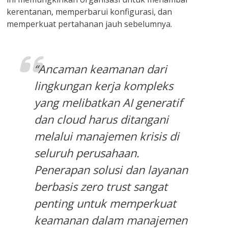
kerentanan, memperbarui konfigurasi, dan
memperkuat pertahanan jauh sebelumnya.
“Ancaman keamanan dari
lingkungan kerja kompleks
yang melibatkan AI generatif
dan cloud harus ditangani
melalui manajemen krisis di
seluruh perusahaan.
Penerapan solusi dan layanan
berbasis zero trust sangat
penting untuk memperkuat
keamanan dalam manajemen