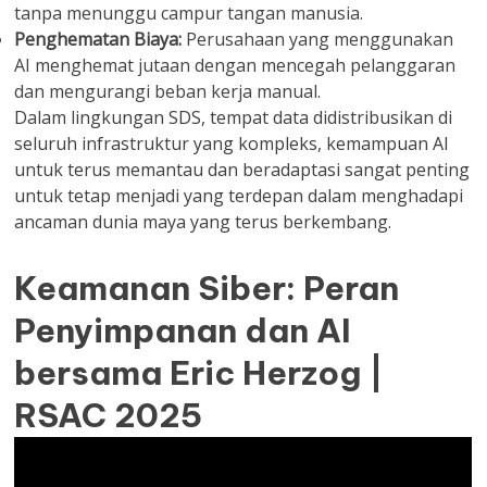
tanpa menunggu campur tangan manusia.
Penghematan Biaya:
Perusahaan yang menggunakan
AI menghemat jutaan dengan mencegah pelanggaran
dan mengurangi beban kerja manual.
Dalam lingkungan SDS, tempat data didistribusikan di
seluruh infrastruktur yang kompleks, kemampuan AI
untuk terus memantau dan beradaptasi sangat penting
untuk tetap menjadi yang terdepan dalam menghadapi
ancaman dunia maya yang terus berkembang.
Keamanan Siber: Peran
Penyimpanan dan AI
bersama Eric Herzog |
RSAC 2025