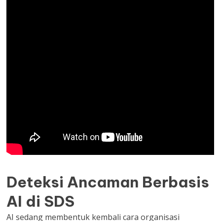
Deteksi Ancaman Berbasis
AI di SDS
AI sedang membentuk kembali cara organisasi