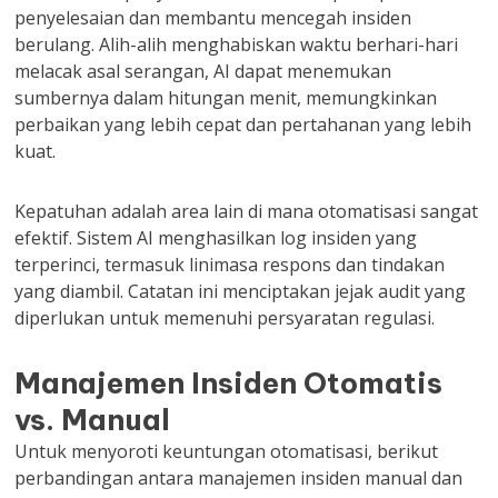
penyelesaian dan membantu mencegah insiden
berulang. Alih-alih menghabiskan waktu berhari-hari
melacak asal serangan, AI dapat menemukan
sumbernya dalam hitungan menit, memungkinkan
perbaikan yang lebih cepat dan pertahanan yang lebih
kuat.
Kepatuhan adalah area lain di mana otomatisasi sangat
efektif. Sistem AI menghasilkan log insiden yang
terperinci, termasuk linimasa respons dan tindakan
yang diambil. Catatan ini menciptakan jejak audit yang
diperlukan untuk memenuhi persyaratan regulasi.
Manajemen Insiden Otomatis
vs. Manual
Untuk menyoroti keuntungan otomatisasi, berikut
perbandingan antara manajemen insiden manual dan