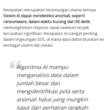
Kecepatan merupakan keuntungan utama lainnya.
Sistem AI dapat mendeteksi anomali, seperti
ransomware, dalam waktu kurang dari 60 detik
,
memungkinkan respons cepat sebelum terjadi
kerusakan signifikan. Kecepatan ini sangat penting
dalam lingkungan SDS, di mana data didistribusikan ke
berbagai sistem dan lokasi.
Algoritma AI mampu
menganalisis data dalam
jumlah besar dan
mengidentifikasi pola serta
anomali halus yang mungkin
luput dari perhatian langkah-