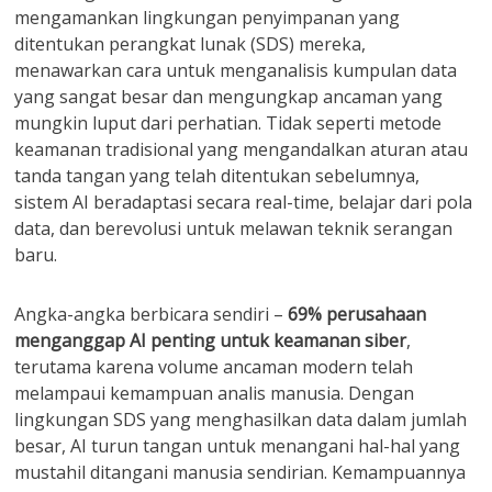
mengamankan lingkungan penyimpanan yang
ditentukan perangkat lunak (SDS) mereka,
menawarkan cara untuk menganalisis kumpulan data
yang sangat besar dan mengungkap ancaman yang
mungkin luput dari perhatian. Tidak seperti metode
keamanan tradisional yang mengandalkan aturan atau
tanda tangan yang telah ditentukan sebelumnya,
sistem AI beradaptasi secara real-time, belajar dari pola
data, dan berevolusi untuk melawan teknik serangan
baru.
Angka-angka berbicara sendiri –
69% perusahaan
menganggap AI penting untuk keamanan siber
,
terutama karena volume ancaman modern telah
melampaui kemampuan analis manusia. Dengan
lingkungan SDS yang menghasilkan data dalam jumlah
besar, AI turun tangan untuk menangani hal-hal yang
mustahil ditangani manusia sendirian. Kemampuannya