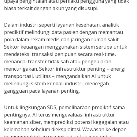
upaya pengintaian atau perilaku pengguna yang tidak
biasa terkait dengan akun yang disusupi.
Dalam industri seperti layanan kesehatan, analitik
prediktif melindungi data pasien dengan memantau
pola dalam rekam medis dan jaringan rumah sakit.
Sektor keuangan menggunakan sistem serupa untuk
mendeteksi transaksi penipuan secara real-time,
menandai transfer tidak sah atau pengeluaran
mencurigakan. Sektor infrastruktur penting – energi,
transportasi, utilitas – mengandalkan AI untuk
melindungi sistem kendali industri, mencegah
gangguan pada layanan penting.
Untuk lingkungan SDS, pemeliharaan prediktif sama
pentingnya. AI terus mengevaluasi infrastruktur
keamanan siber, memprediksi potensi kegagalan atau
kelemahan sebelum dieksploitasi. Wawasan ke depan
ini memungkinkan organisasi untuk menambal