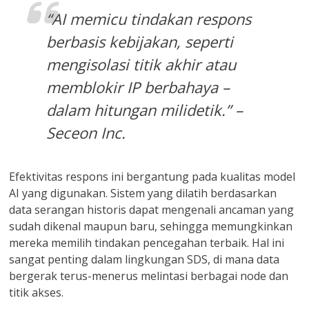
“AI memicu tindakan respons
berbasis kebijakan, seperti
mengisolasi titik akhir atau
memblokir IP berbahaya –
dalam hitungan milidetik.” –
Seceon Inc.
Efektivitas respons ini bergantung pada kualitas model
AI yang digunakan. Sistem yang dilatih berdasarkan
data serangan historis dapat mengenali ancaman yang
sudah dikenal maupun baru, sehingga memungkinkan
mereka memilih tindakan pencegahan terbaik. Hal ini
sangat penting dalam lingkungan SDS, di mana data
bergerak terus-menerus melintasi berbagai node dan
titik akses.