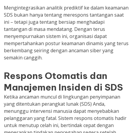
Mengintegrasikan analitik prediktif ke dalam keamanan
SDS bukan hanya tentang merespons tantangan saat
ini – tetapi juga tentang bersiap menghadapi
tantangan di masa mendatang. Dengan terus
menyempurnakan sistem ini, organisasi dapat
mempertahankan postur keamanan dinamis yang terus
berkembang seiring dengan ancaman siber yang
semakin canggih.
Respons Otomatis dan
Manajemen Insiden di SDS
Ketika ancaman muncul di lingkungan penyimpanan
yang ditentukan perangkat lunak (SDS) Anda,
menunggu intervensi manusia dapat menyebabkan
pelanggaran yang fatal. Sistem respons otomatis hadir
untuk menutup celah ini, bertindak cepat dengan
menerapkan tindakan pencegahan segera setelah