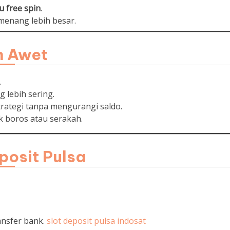
u free spin
.
 menang lebih besar.
h Awet
.
lebih sering.
trategi tanpa mengurangi saldo.
k boros atau serakah.
posit Pulsa
ansfer bank.
slot deposit pulsa indosat