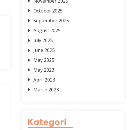
November 2025
October 2025
September 2025
August 2025
July 2025
June 2025
May 2025
May 2023
April 2023
March 2023
Kategori