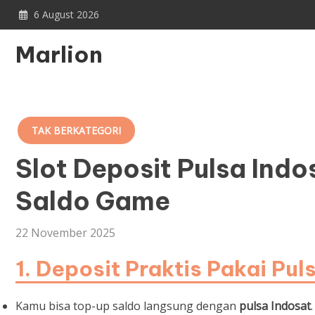
Skip
6 August 2026
to
content
Marlion
TAK BERKATEGORI
Slot Deposit Pulsa Indos
Saldo Game
22 November 2025
1.
Deposit Praktis Pakai Pul
Kamu bisa top-up saldo langsung dengan
pulsa Indosat
.