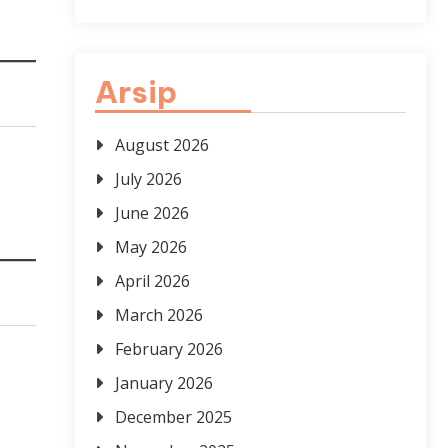
Arsip
August 2026
July 2026
June 2026
May 2026
April 2026
March 2026
February 2026
January 2026
December 2025