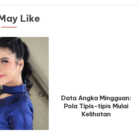
May Like
Data Angka Mingguan:
Pola Tipis-tipis Mulai
Kelihatan