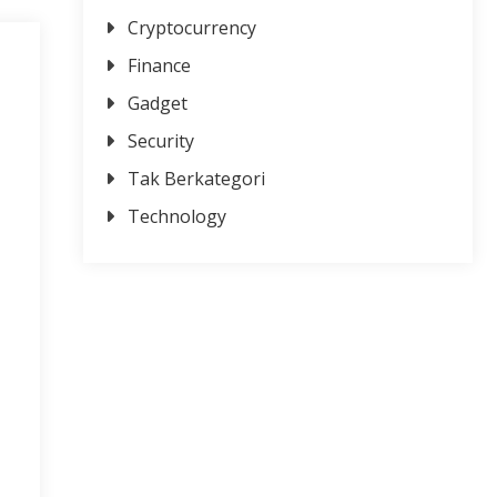
Cryptocurrency
Finance
Gadget
Security
Tak Berkategori
Technology