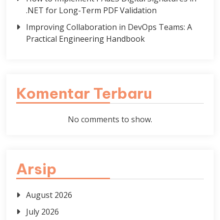
.NET for Long-Term PDF Validation
Improving Collaboration in DevOps Teams: A
Practical Engineering Handbook
Komentar Terbaru
No comments to show.
Arsip
August 2026
July 2026