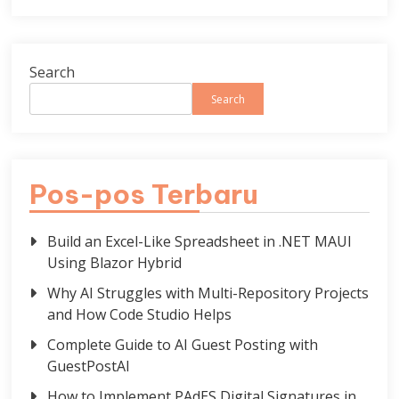
Search
Search
Pos-pos Terbaru
Build an Excel-Like Spreadsheet in .NET MAUI
Using Blazor Hybrid
Why AI Struggles with Multi-Repository Projects
and How Code Studio Helps
Complete Guide to AI Guest Posting with
GuestPostAI
How to Implement PAdES Digital Signatures in