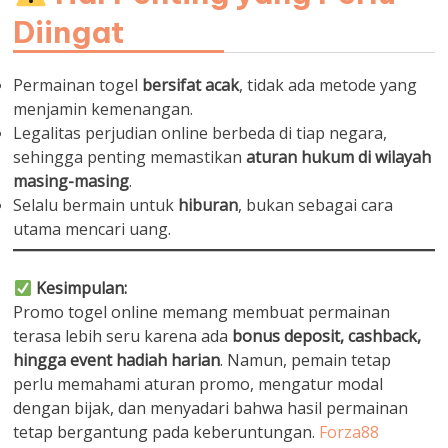
Diingat
Permainan togel
bersifat acak
, tidak ada metode yang
menjamin kemenangan.
Legalitas perjudian online berbeda di tiap negara,
sehingga penting memastikan
aturan hukum di wilayah
masing-masing
.
Selalu bermain untuk
hiburan
, bukan sebagai cara
utama mencari uang.
Kesimpulan:
Promo togel online memang membuat permainan
terasa lebih seru karena ada
bonus deposit, cashback,
hingga event hadiah harian
. Namun, pemain tetap
perlu memahami aturan promo, mengatur modal
dengan bijak, dan menyadari bahwa hasil permainan
tetap bergantung pada keberuntungan.
Forza88