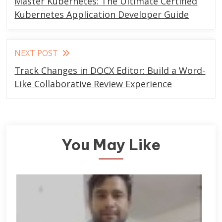
Master Kubernetes: The Ultimate Certified
articles
Kubernetes Application Developer Guide
NEXT POST
Track Changes in DOCX Editor: Build a Word-
Like Collaborative Review Experience
You May Like