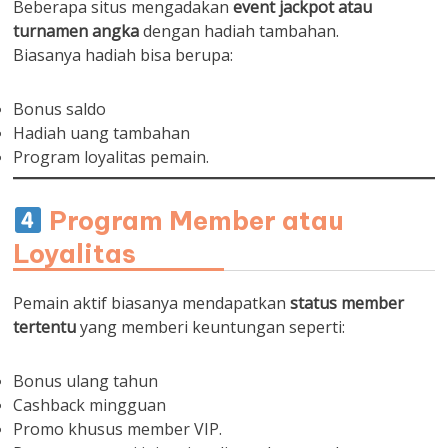
Beberapa situs mengadakan
event jackpot atau
turnamen angka
dengan hadiah tambahan.
Biasanya hadiah bisa berupa:
Bonus saldo
Hadiah uang tambahan
Program loyalitas pemain.
Program Member atau
Loyalitas
Pemain aktif biasanya mendapatkan
status member
tertentu
yang memberi keuntungan seperti:
Bonus ulang tahun
Cashback mingguan
Promo khusus member VIP.